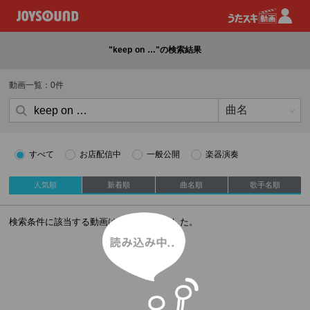
"keep on …"の検索結果
動画一覧：0件
すべて
お店配信中
一般公開
楽器演奏
人気順
新着順
曲名順
歌手名順
読み込み中
検索条件に該当する動画はありませんでした。