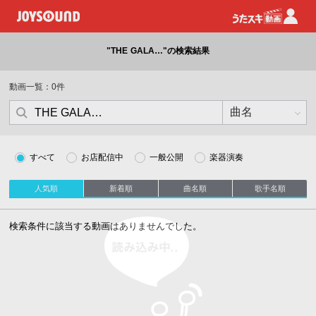
"THE GALA…"の検索結果
動画一覧：0件
すべて
お店配信中
一般公開
楽器演奏
人気順
新着順
曲名順
歌手名順
読み込み中
検索条件に該当する動画はありませんでした。