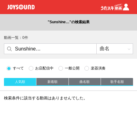
"Sunshine…"の検索結果
動画一覧：0件
すべて
お店配信中
一般公開
楽器演奏
人気順
新着順
曲名順
歌手名順
検索条件に該当する動画はありませんでした。