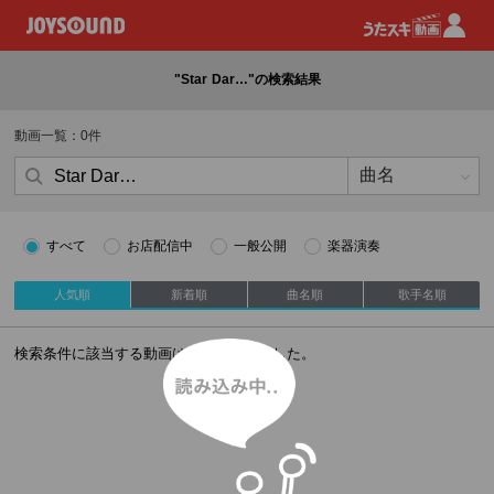
"Star Dar…"の検索結果
動画一覧：0件
すべて
お店配信中
一般公開
楽器演奏
人気順
新着順
曲名順
歌手名順
読み込み中
検索条件に該当する動画はありませんでした。