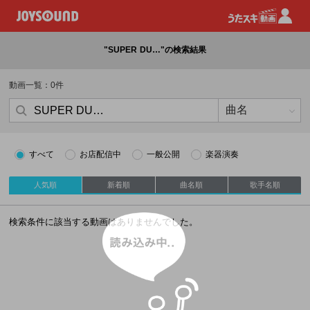
"SUPER DU…"の検索結果
動画一覧：0件
すべて
お店配信中
一般公開
楽器演奏
人気順
新着順
曲名順
歌手名順
読み込み中
検索条件に該当する動画はありませんでした。