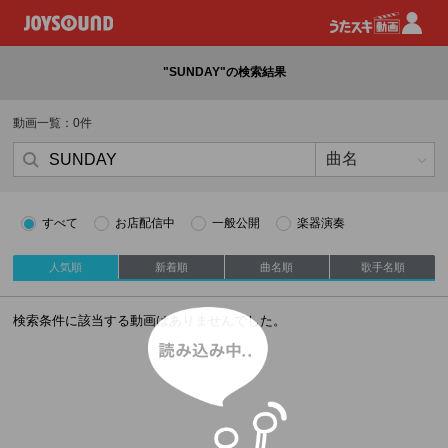
"SUNDAY"の検索結果
動画一覧：0件
すべて
お店配信中
一般公開
楽器演奏
人気順
新着順
曲名順
歌手名順
読み込み中
検索条件に該当する動画はありませんでした。