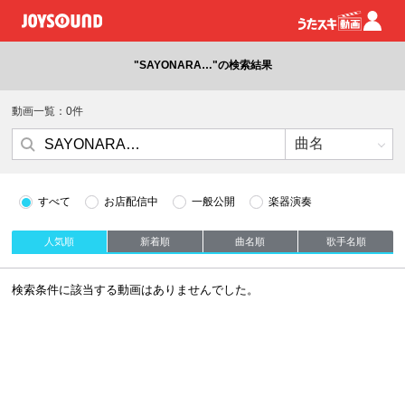
"SAYONARA…"の検索結果
動画一覧：0件
すべて
お店配信中
一般公開
楽器演奏
人気順
新着順
曲名順
歌手名順
検索条件に該当する動画はありませんでした。