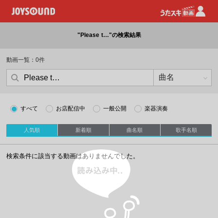
"Please t…"の検索結果
動画一覧：0件
すべて
お店配信中
一般公開
楽器演奏
人気順
新着順
曲名順
歌手名順
読み込み中
検索条件に該当する動画はありませんでした。