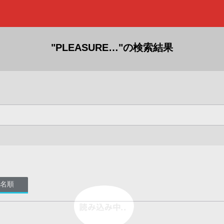
"PLEASURE…"の検索結果
名順