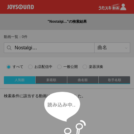
"Nostalgi…"の検索結果
動画一覧：0件
すべて
お店配信中
一般公開
楽器演奏
人気順
新着順
曲名順
歌手名順
読み込み中
検索条件に該当する動画はありませんでした。