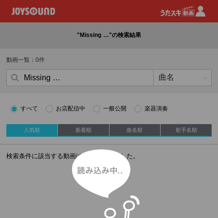
"Missing …"の検索結果
動画一覧：0件
すべて
お店配信中
一般公開
楽器演奏
人気順
新着順
曲名順
歌手名順
読み込み中
検索条件に該当する動画はありませんでした。