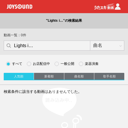
"Lights i…"の検索結果
動画一覧：0件
すべて
お店配信中
一般公開
楽器演奏
人気順
新着順
曲名順
歌手名順
読み込み中
検索条件に該当する動画はありませんでした。