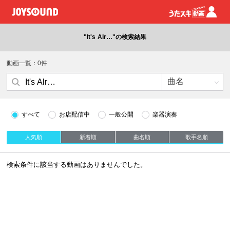
"It's Alr…"の検索結果
動画一覧：0件
すべて
お店配信中
一般公開
楽器演奏
人気順
新着順
曲名順
歌手名順
検索条件に該当する動画はありませんでした。