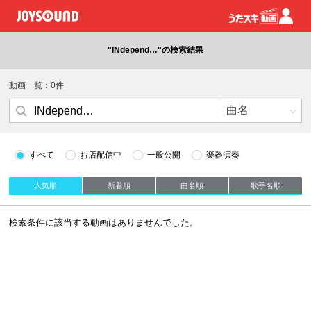
"INdepend…"の検索結果
動画一覧：0件
すべて
お店配信中
一般公開
楽器演奏
人気順
新着順
曲名順
歌手名順
検索条件に該当する動画はありませんでした。