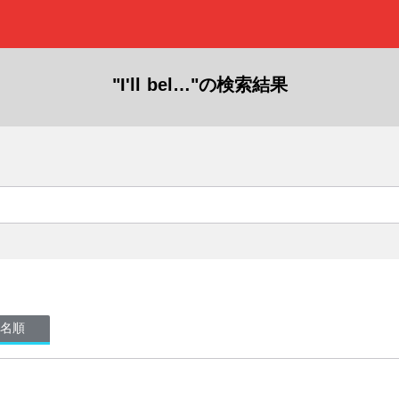
"I'll bel…"の検索結果
名順