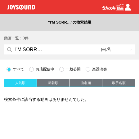
"I'M SORR…"の検索結果
動画一覧：0件
すべて
お店配信中
一般公開
楽器演奏
人気順
新着順
曲名順
歌手名順
検索条件に該当する動画はありませんでした。