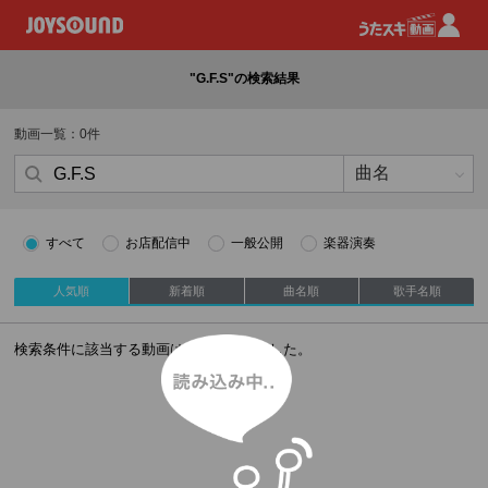
"G.F.S"の検索結果
動画一覧：0件
すべて
お店配信中
一般公開
楽器演奏
人気順
新着順
曲名順
歌手名順
読み込み中
検索条件に該当する動画はありませんでした。