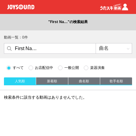
"First Na…"の検索結果
動画一覧：0件
すべて
お店配信中
一般公開
楽器演奏
人気順
新着順
曲名順
歌手名順
検索条件に該当する動画はありませんでした。