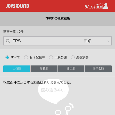
"FPS"の検索結果
動画一覧：0件
すべて
お店配信中
一般公開
楽器演奏
人気順
新着順
曲名順
歌手名順
読み込み中
検索条件に該当する動画はありませんでした。