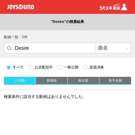
"Desire"の検索結果
動画一覧：0件
すべて
お店配信中
一般公開
楽器演奏
人気順
新着順
曲名順
歌手名順
検索条件に該当する動画はありませんでした。