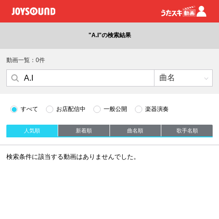
"A.I"の検索結果
動画一覧：0件
すべて
お店配信中
一般公開
楽器演奏
人気順
新着順
曲名順
歌手名順
検索条件に該当する動画はありませんでした。