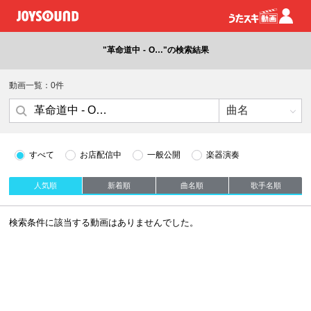
"革命道中 - O…"の検索結果
動画一覧：0件
すべて
お店配信中
一般公開
楽器演奏
人気順
新着順
曲名順
歌手名順
検索条件に該当する動画はありませんでした。