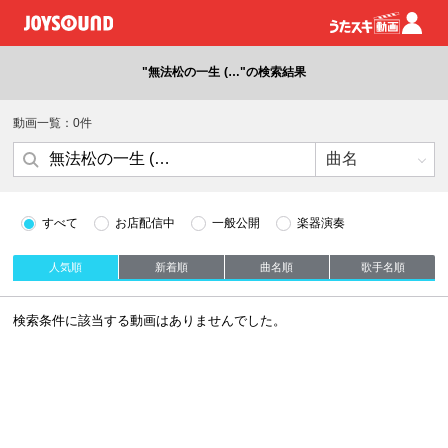
"無法松の一生 (…"の検索結果
動画一覧：0件
すべて
お店配信中
一般公開
楽器演奏
人気順
新着順
曲名順
歌手名順
検索条件に該当する動画はありませんでした。