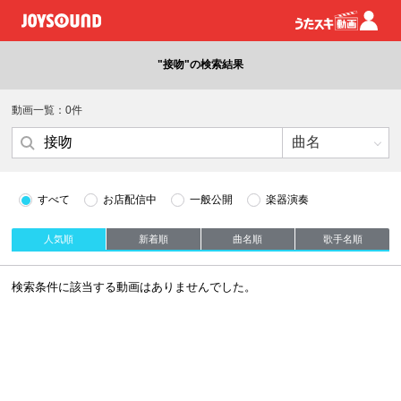
"接吻"の検索結果
動画一覧：0件
すべて
お店配信中
一般公開
楽器演奏
人気順
新着順
曲名順
歌手名順
検索条件に該当する動画はありませんでした。