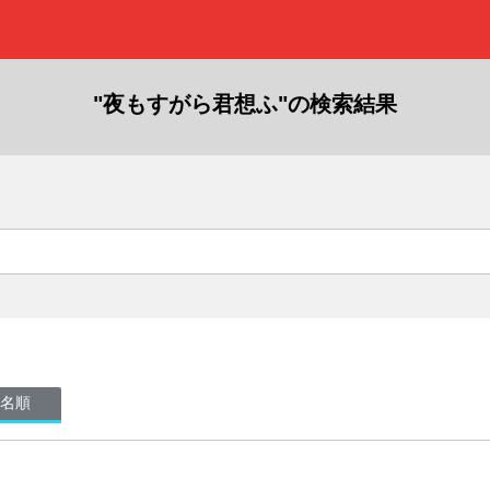
"夜もすがら君想ふ"の検索結果
名順