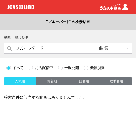
"ブルーバード"の検索結果
動画一覧：0件
すべて
お店配信中
一般公開
楽器演奏
人気順
新着順
曲名順
歌手名順
検索条件に該当する動画はありませんでした。